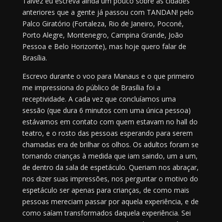
Talvez eu escreva ainda um pouco sobre as cidades
anteriores que a gente já passou com TANDAN! pelo
Palco Giratório (Fortaleza, Rio de Janeiro, Poconé,
Porto Alegre, Montenegro, Campina Grande, João
Pessoa e Belo Horizonte), mas hoje quero falar de
Brasília.
Escrevo durante o voo para Manaus e o que primeiro
me impressiona do público de Brasília foi a
receptividade. A cada vez que concluíamos uma
sessão (que dura 6 minutos com uma única pessoa)
estávamos em contato com quem estavam no hall do
teatro, e o rosto das pessoas esperando para serem
chamadas era de brilhar os olhos. Os adultos foram se
tornando crianças à medida que iam saindo, um a um,
de dentro da sala de espetáculo. Queriam nos abraçar,
nos dizer suas impressões, nos perguntar o motivo do
espetáculo ser apenas para crianças, de como mais
pessoas mereciam passar por aquela experiência, e de
como saíam transformados daquela experiência. Sei