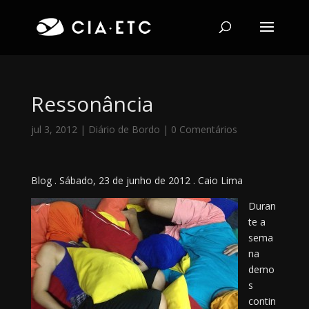
Ressonância
jul 3, 2012
|
Diário de Bordo
|
0 Comentários
Blog . Sábado, 23 de junho de 2012 . Caio Lima
Duran
te a
sema
na
demo
s
contin