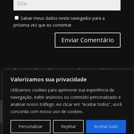
Salvar meus dados neste navegador para a
próxima vez que eu comentar.
Este site utiliza o Akismet para reduzir spam.
Saiba
como seus dados em comentários são processados
.
Valorizamos sua privacidade
Utilizamos cookies para aprimorar sua experiência de
navegação, exibir anúncios ou conteúdo personalizado e
analisar nosso tráfego. Ao clicar em “Aceitar todos”, você
Contato
Sobre nós
Termos de uso
concorda com nosso uso de cookies.
Politica de privacidade
Personalizar
Rejeitar
Aceitar tudo
© 2020 - Site desenhado por
Alux
e Marcelo Sena