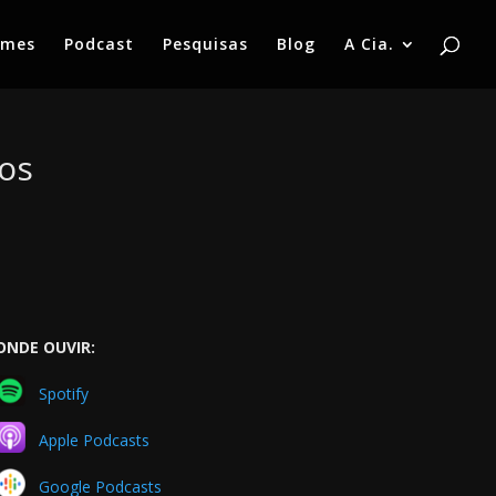
lmes
Podcast
Pesquisas
Blog
A Cia.
os
ONDE OUVIR:
Spotify
Apple Podcasts
Google Podcasts