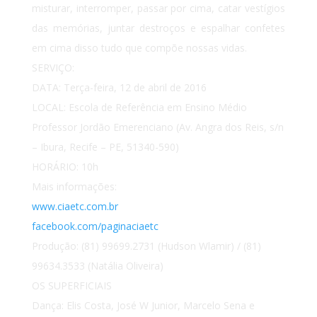
misturar, interromper, passar por cima, catar vestígios
das memórias, juntar destroços e espalhar confetes
em cima disso tudo que compõe nossas vidas.
SERVIÇO:
DATA: Terça-feira, 12 de abril de 2016
LOCAL: Escola de Referência em Ensino Médio
Professor Jordão Emerenciano (Av. Angra dos Reis, s/n
– Ibura, Recife – PE, 51340-590)
HORÁRIO: 10h
Mais informações:
www.ciaetc.com.br
facebook.com/paginaciaetc
Produção: (81) 99699.2731 (Hudson Wlamir) / (81)
99634.3533 (Natália Oliveira)
OS SUPERFICIAIS
Dança: Elis Costa, José W Junior, Marcelo Sena e