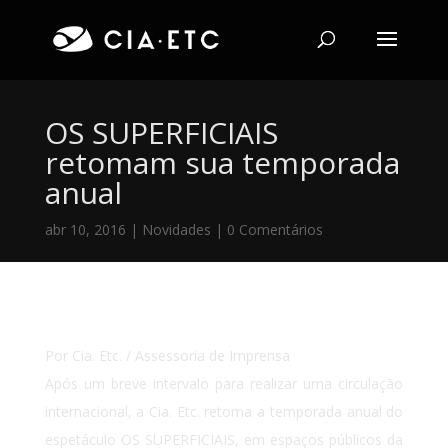
OS SUPERFICIAIS
retomam sua temporada
anual
abr 10, 2016
|
Novidades
|
0 Comentários
Por Cia. Etc. / Assessoria de Imprensa
Após um breve intervalo para realizar uma circulação
internacional, a Cia. Etc. retoma a temporada anual do
espetáculo OS SUPERFICIAIS, em espaços públicos da