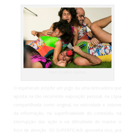
Foto: Drailton Gomes
O espetáculo propõe um jogo ou uma brincadeira que
aposta na tão recorrente exposição pessoal, na cópia
compartilhada como original, na velocidade e volume
da informação, na superficialidade do conteúdo, na
interrupção das ação e na dificuldade de manter o
foco de atenção. OS SUPERFICIAIS aproveita isso, pra