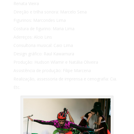
Renata Vieira
Direção e trilha sonora: Marcelo Sena
Figurinos: Marcondes Lima
Costura de figurino: Maria Lima
Adereços: Alcio Lins
Consultoria musical: Caio Lima
Design gráfico: Raul Kawamura
Produção: Hudson Wlamir e Natália Oliveira
Assistência de produção: Filipe Marcena
Realização, assessoria de imprensa e cenografia: Cia.
Etc.