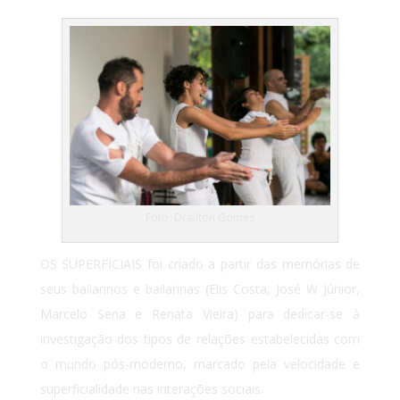
Foto: Drailton Gomes
OS SUPERFICIAIS foi criado a partir das memórias de
seus bailarinos e bailarinas (Elis Costa, José W Júnior,
Marcelo Sena e Renata Vieira) para dedicar-se à
investigação dos tipos de relações estabelecidas com
o mundo pós-moderno, marcado pela velocidade e
superficialidade nas interações sociais.