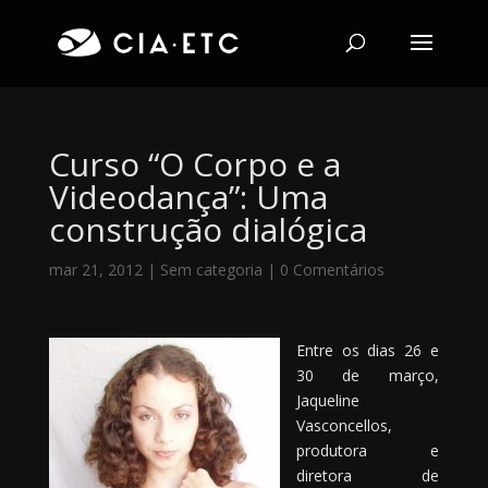
Curso “O Corpo e a
Videodança”: Uma
construção dialógica
mar 21, 2012
|
Sem categoria
|
0 Comentários
Entre os dias 26 e
30 de março,
Jaqueline
Vasconcellos,
produtora e
diretora de