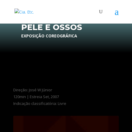
CORPO-MASSA:
PELE E OSSOS
EXPOSIÇÃO COREOGRÁFICA
Direção: José W Júnior
120min | Estreia Set, 2007
Indicação classificatória: Livre