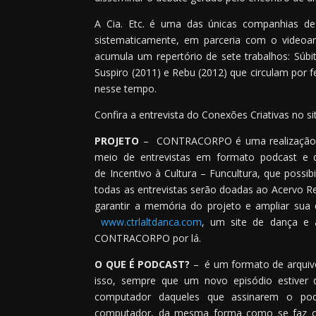
A Cia. Etc. é uma das únicas companhias de
sistematicamente, em parceria com o videoar
acumula um repertório de sete trabalhos: Súbit
Suspiro (2011) e Rebu (2012) que circulam por f
nesse tempo.
Confira a entrevista do Conexões Criativas no si
PROJETO
– CONTRACORPO é uma realização da C
meio de entrevistas em formato podcast e de
de Incentivo à Cultura – Funcultura, que possi
todas as entrevistas serão doadas ao Acervo R
garantir a memória do projeto e ampliar sua
www.ctrlaltdanca.com
, um site de dança e a
CONTRACORPO por lá.
O QUE É PODCAST?
– é um formato de arquivo
isso, sempre que um novo episódio estiver 
computador daqueles que assinarem o pod
computador, da mesma forma como se faz com