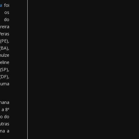
ta
foi
 os
s do
reira
Veras
(PE),
BA),
ulze
ine
SP),
DF),
m uma
emana
 a 8ª
to do
utras
rma a