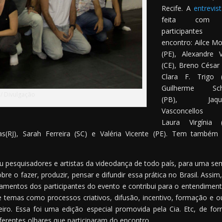
Recife. A
entrevis
feita com
participante
encontro: Ailce Mo
(PE), Alexandre 
(CE), Breno César 
Clara F. Trigo (
Guilherme Sch
 / Divulgação
(PB), Jaquel
Vasconcellos (
Laura Virgínia (
das(RJ), Sarah Ferreira (SC) e Valéria Vicente (PE). Tem també
iu pesquisadores e artistas da videodança de todo país, para uma s
e o fazer, produzir, pensar e difundir essa prática no Brasil. Assim,
entos dos participantes do evento e contribui para o entendimen
de temas como processos criativos, difusão, incentivo, formação e o
iro. Essa foi uma edição especial promovida pela Cia. Etc, de fo
ferentes olhares que participaram do encontro.