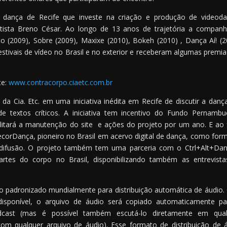
 dança de Recife que investe na criação e produção de videod
tista Breno César. Ao longo de 13 anos de trajetória a companh
o (2009), Sobre (2009), Maxixe (2010), Bokeh (2010) , Dança Aí! (2
estivais de vídeo no Brasil e no exterior e receberam algumas premi
te:
www.contracorpo.ciaetc.com.br
ia. Etc. em uma iniciativa inédita em Recife de discutir a danç
 textos críticos. A iniciativa tem incentivo do Fundo Pernamb
bilitará a manutenção do site e ações do projeto por um ano. E ao f
ecorDança, pioneiro no Brasil em acervo digital de dança, como for
 difusão. O projeto também tem uma parceria com o Ctrl+Alt+Da
rtes do corpo no Brasil, disponibilizando também as entrevist
 padronizado mundialmente para distribuição automática de áudio
disponível, o arquivo de áudio será copiado automaticamente p
cast (mas é possível também escutá-lo diretamente em qual
 qualquer arquivo de áudio). Esse formato de distribuição de 