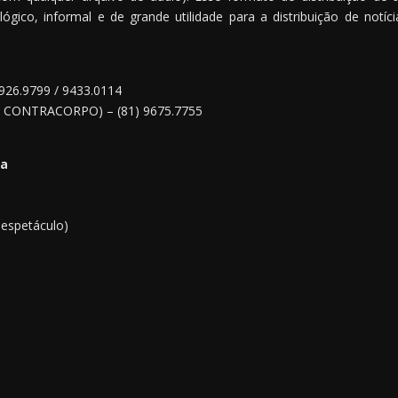
co, informal e de grande utilidade para a distribuição de notíci
9926.9799 / 9433.0114
 de CONTRACORPO) – (81) 9675.7755
ôa
 espetáculo)