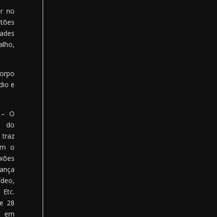
er no
stões
zades
alho,
corpo
dio e
– O
o do
traz
om o
xões
ança
deo,
 Etc.
 e 28
 em