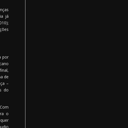
anças
ia já
010);
ações
a por
ucano
inal,
ma de
nça –
as do
. Com
ara o
quer
áudio