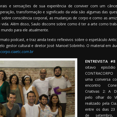
orais e sensações de sua experiência de conviver com um cânc
uperação, transformação e significado da vida são algumas das que
rsa sobre consciência corporal, as mudanças de corpo e como as ami
 vida. Além disso, Saulo discorre sobre como é ter a arte como trab
o mundo para ele atualmente.
mato podcast, e traz ainda texto reflexivos sobre o espetáculo Anti
 pelo gestor cultural e diretor José Manoel Sobrinho. O material em áu
corpo.ciaetc.com.br
ENTREVISTA #8
oitavo episódi
CONTRACORPO 
uma conversa c
encontro Cone
Criativas 2: A D
pelo olhar do Ví
realizado pela Cia.
entre os dias 23
de setembro,