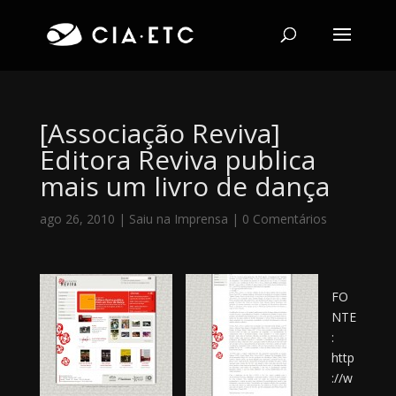
[Associação Reviva]
Editora Reviva publica
mais um livro de dança
ago 26, 2010
|
Saiu na Imprensa
|
0 Comentários
FO
NTE
:
http
://w