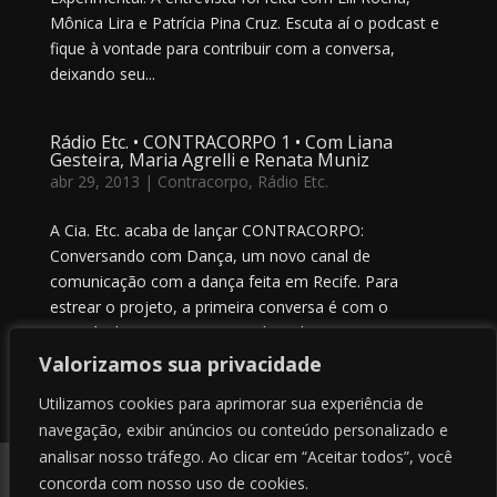
Mônica Lira e Patrícia Pina Cruz. Escuta aí o podcast e
fique à vontade para contribuir com a conversa,
deixando seu...
Rádio Etc. • CONTRACORPO 1 • Com Liana
Gesteira, Maria Agrelli e Renata Muniz
abr 29, 2013
|
Contracorpo
,
Rádio Etc.
A Cia. Etc. acaba de lançar CONTRACORPO:
Conversando com Dança, um novo canal de
comunicação com a dança feita em Recife. Para
estrear o projeto, a primeira conversa é com o
espetáculo SEGUNDA PELE, do Coletivo Lugar
Comum. As dançarinas e criadoras Liana Gesteira,...
Valorizamos sua privacidade
Utilizamos cookies para aprimorar sua experiência de
navegação, exibir anúncios ou conteúdo personalizado e
Próximas Entradas »
analisar nosso tráfego. Ao clicar em “Aceitar todos”, você
Contato
Sobre nós
Termos de uso
concorda com nosso uso de cookies.