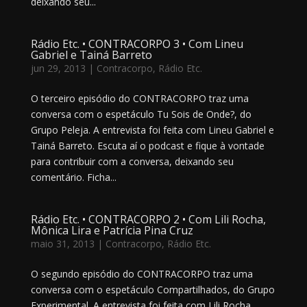
deixando seu...
Rádio Etc. • CONTRACORPO 3 • Com Lineu
Gabriel e Tainá Barreto
jun 29, 2013
|
Contracorpo
,
Rádio Etc.
O terceiro episódio do CONTRACORPO traz uma
conversa com o espetáculo Tu Sois de Onde?, do
Grupo Peleja. A entrevista foi feita com Lineu Gabriel e
Tainá Barreto. Escuta aí o podcast e fique à vontade
para contribuir com a conversa, deixando seu
comentário. Ficha...
Rádio Etc. • CONTRACORPO 2 • Com Lili Rocha,
Mônica Lira e Patrícia Pina Cruz
maio 31, 2013
|
Contracorpo
,
Rádio Etc.
O segundo episódio do CONTRACORPO traz uma
conversa com o espetáculo Compartilhados, do Grupo
Experimental. A entrevista foi feita com Lili Rocha,