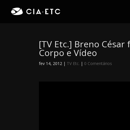
[TV Etc.] Breno César 
Corpo e Vídeo
fev 14, 2012
|
TV Etc.
|
0 Comentários