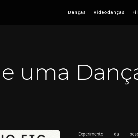
Danças
Videodanças
Fi
de uma Danç
Experimento da pesq