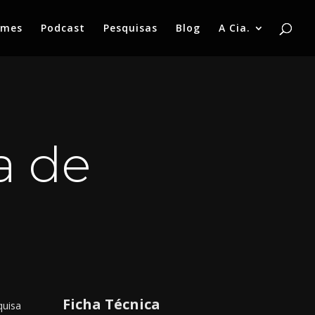
lmes
Podcast
Pesquisas
Blog
A Cia.
a de
Ficha Técnica
uisa