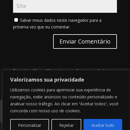
Salvar meus dados neste navegador para a
próxima vez que eu comentar.
Este site utiliza o Akismet para reduzir spam.
Saiba
como seus dados em comentários são processados
.
Valorizamos sua privacidade
Utilizamos cookies para aprimorar sua experiência de
navegação, exibir anúncios ou conteúdo personalizado e
analisar nosso tráfego. Ao clicar em “Aceitar todos”, você
Contato
Sobre nós
Termos de uso
concorda com nosso uso de cookies.
Politica de privacidade
Personalizar
Rejeitar
Aceitar tudo
© 2020 - Site desenhado por
Alux
e Marcelo Sena