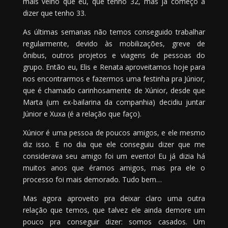
mais velho que eu, que tenho 32, mas já começo a
dizer que tenho 33.
As últimas semanas não temos conseguido trabalhar
regularmente, devido às mobilizações, greve de
ônibus, outros projetos e viagens de pessoas do
grupo. Então eu, Elis e Renata aproveitamos hoje para
nos encontrarmos e fazermos uma festinha pra Júnior,
que é chamado carinhosamente de Xúnior, desde que
Marta (um ex-bailarina da companhia) decidiu juntar
Júnior e Xuxa (é a relação que faço).
Xúnior é uma pessoa de poucos amigos, e ele mesmo
diz isso. E no dia que ele conseguiu dizer que me
considerava seu amigo foi um evento! Eu já dizia há
muitos anos que éramos amigos, mas pra ele o
processo foi mais demorado. Tudo bem…
Mas agora aproveito pra deixar claro uma outra
relação que temos, que talvez ele ainda demore um
pouco pra conseguir dizer: somos casados. Um