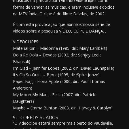
musicais do país acabam virando videoclipes como
forma de vender as músicas, e eram inclusive exibidos
na MTV Índia. O clipe é do filme Devdas, de 2002.
É com esta provocação que abrimos nossa série de
vídeos sobre a pesquisa VÍDEO, CLIPE E DANÇA. .
VIDEOCLIPES:
Material Girl – Madonna (1985, dir.: Mary Lambert)
Dola Re Dola – Devdas (2002, dir.: Sanjay Leela
Bhansali)
I’m Glad – Jennifer Lopez (2002, dir.: David LaChapelle)
It’s Oh So Quiet – Bjork (1995, dir.:Spike Jonze)
Paper Bag – Fiona Apple (2000, dir.: Paul Thomas
Anderson)
My Moon My Man – Feist (2007, dir.: Patrick
Daughters)
Maybe – Emma Bunton (2003, dir.: Harvey & Carolyn)
9 – CORPOS SUADOS
“O videoclipe estará sempre mais perto do vaudeville,