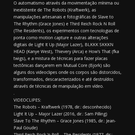
O automatismo através da movimentação mínima ou
inextistente de The Robots (Kraftwerk), as
manipulações artesanais e fotográficas de Slave to
The Rhythm (Grace Jones) e Third Reich Rock N Roll
(The Residents), os experimentos com tecnologias de
ponta como motion capture e outras alterações
digitais de Light It Up (Major Lazer), BLKKK SKKKN
HEAD (Kanye West), Thievery (Arca) e How’s That (fka
twigs), e a mistura de técnicas para fazer placas
tectônicas dançarem em Mutual Core (Bjork) são
alguns dos videoclipes onde os corpos são distorcidos,
transformados, descaracterizados e até destruídos
através de técnicas de manipulação em vídeo.
.
VIDEOCLIPES:
The Robots – Kraftwerk (1978, dir.: desconhecido)
Light It Up – Major Lazer (2016, dir.: Sam Pilling)
Slave To The Rhythm – Grace Jones (1985, dir.: Jean-
Paul Goude)
Third Reich Rock ’n Roll – The Residents (1977, dir.: