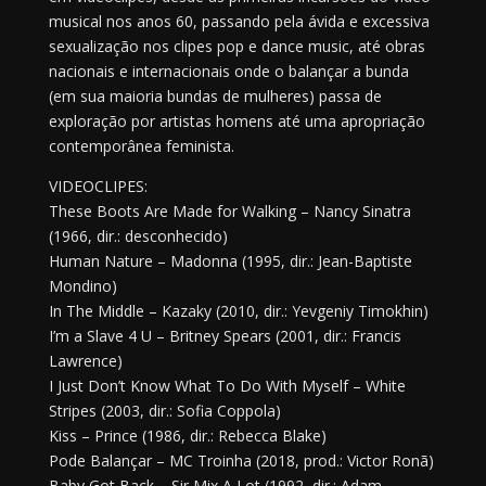
musical nos anos 60, passando pela ávida e excessiva
sexualização nos clipes pop e dance music, até obras
nacionais e internacionais onde o balançar a bunda
(em sua maioria bundas de mulheres) passa de
exploração por artistas homens até uma apropriação
contemporânea feminista.
VIDEOCLIPES:
These Boots Are Made for Walking – Nancy Sinatra
(1966, dir.: desconhecido)
Human Nature – Madonna (1995, dir.: Jean-Baptiste
Mondino)
In The Middle – Kazaky (2010, dir.: Yevgeniy Timokhin)
I’m a Slave 4 U – Britney Spears (2001, dir.: Francis
Lawrence)
I Just Don’t Know What To Do With Myself – White
Stripes (2003, dir.: Sofia Coppola)
Kiss – Prince (1986, dir.: Rebecca Blake)
Pode Balançar – MC Troinha (2018, prod.: Victor Ronã)
Baby Got Back – Sir Mix A Lot (1992, dir.: Adam