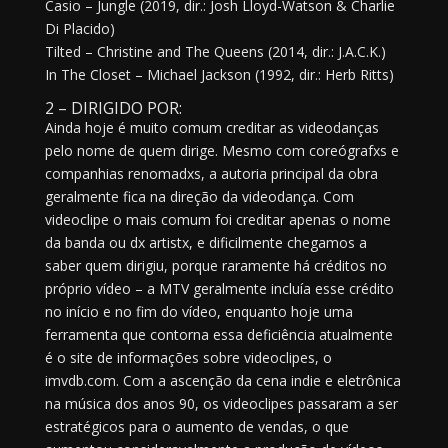
Casio – Jungle (2019, dir.: Josh Lloyd-Watson & Charlie
Di Placido)
Tilted – Christine and The Queens (2014, dir.: J.A.C.K.)
In The Closet – Michael Jackson (1992, dir.: Herb Ritts)
2 – DIRIGIDO POR:
Ainda hoje é muito comum creditar as videodanças
pelo nome de quem dirige. Mesmo com coreógrafxs e
companhias renomadxs, a autoria principal da obra
geralmente fica na direção da videodança. Com
videoclipe o mais comum foi creditar apenas o nome
da banda ou dx artistx, e dificilmente chegamos a
saber quem dirigiu, porque raramente há créditos no
próprio vídeo – a MTV geralmente incluía esse crédito
no início e no fim do vídeo, enquanto hoje uma
ferramenta que contorna essa deficiência atualmente
é o site de informações sobre videoclipes, o
imvdb.com. Com a ascenção da cena indie e eletrônica
na música dos anos 90, os videoclipes passaram a ser
estratégicos para o aumento de vendas, o que