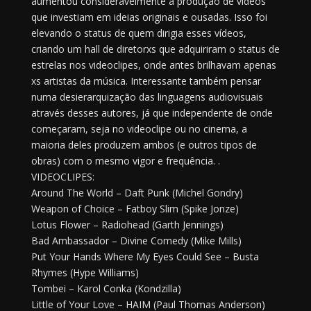
aumentou consideravelmente a produção de vídeos
que investiam em ideias originais e ousadas. Isso foi
elevando o status de quem dirigia esses vídeos,
criando um hall de diretorxs que adquiriram o status de
estrelas nos videoclipes, onde antes brilhavam apenas
xs artistas da música. Interessante também pensar
numa desierarquização das linguagens audiovisuais
através desses autores, já que independente de onde
começaram, seja no videoclipe ou no cinema, a
maioria deles produzem ambos (e outros tipos de
obras) com o mesmo vigor e frequência. .
VIDEOCLIPES:
Around The World – Daft Punk (Michel Gondry)
Weapon of Choice – Fatboy Slim (Spike Jonze)
Lotus Flower – Radiohead (Garth Jennings)
Bad Ambassador – Divine Comedy (Mike Mills)
Put Your Hands Where My Eyes Could See – Busta
Rhymes (Hype Williams)
Tombei – Karol Conka (Kondzilla)
Little of Your Love – HAIM (Paul Thomas Anderson)