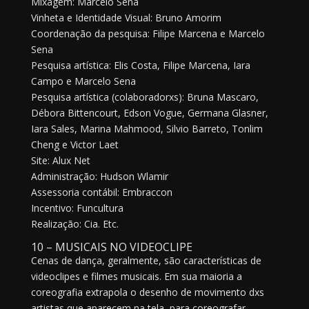
Mixagem: Marcelo Sena
Vinheta e Identidade Visual: Bruno Amorim
Coordenação da pesquisa: Filipe Marcena e Marcelo
Sena
Pesquisa artística: Elis Costa, Filipe Marcena, Iara
Campo e Marcelo Sena
Pesquisa artística (colaboradorxs): Bruna Mascaro,
Débora Bittencourt, Edson Vogue, Germana Glasner,
Iara Sales, Marina Mahmood, Silvio Barreto, Tonlim
Cheng e Victor Laet
Site: Alux Net
Administração: Hudson Wlamir
Assessoria contábil: Embraccon
Incentivo: Funcultura
Realização: Cia. Etc.
10 – MUSICAIS NO VIDEOCLIPE
Cenas de dança, geralmente, são características de
videoclipes e filmes musicais. Em sua maioria a
coreografia extrapola o desenho de movimento dxs
artistas que aparecem na tela, para coreografar