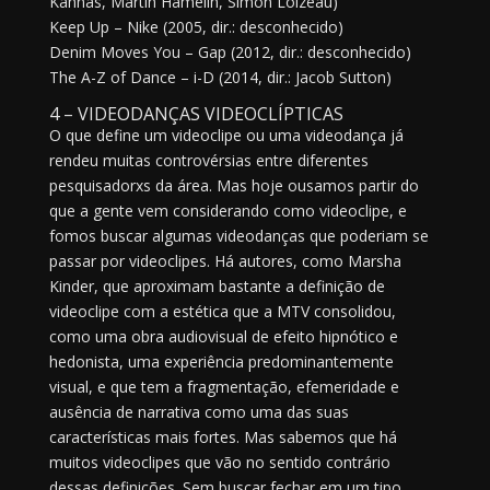
Kannas, Martin Hamelin, Simon Loizeau)
Keep Up – Nike (2005, dir.: desconhecido)
Denim Moves You – Gap (2012, dir.: desconhecido)
The A-Z of Dance – i-D (2014, dir.: Jacob Sutton)
4 – VIDEODANÇAS
VIDEOCLÍPTICAS
O que define um videoclipe ou uma videodança já
rendeu muitas controvérsias entre diferentes
pesquisadorxs da área. Mas hoje ousamos partir do
que a gente vem considerando como videoclipe, e
fomos buscar algumas videodanças que poderiam se
passar por videoclipes. Há autores, como Marsha
Kinder, que aproximam bastante a definição de
videoclipe com a estética que a MTV consolidou,
como uma obra audiovisual de efeito hipnótico e
hedonista, uma experiência predominantemente
visual, e que tem a fragmentação, efemeridade e
ausência de narrativa como uma das suas
características mais fortes. Mas sabemos que há
muitos videoclipes que vão no sentido contrário
dessas definições. Sem buscar fechar em um tipo