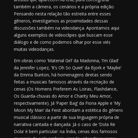
também a câmera, os cenários e a própria edição.
Pensando nesta relação tão estreita entre esses
gêneros, investigamos as proximidades dessas
discussões também na videodança. Apontamos aqui
alguns exemplos de videoclipes que buscam esse
diálogo e de como podemos olhar por esse viés
muitas videodanças.
Em obras como ‘Material Girl’ da Madonna, ‘I’m Glad’
da Jennifer Lopez, ‘It’s Oh So Quiet’ da Bjork e ‘Maybe’
da Emma Bunton, há homenagens diretas sendo
feitas a musicais famosos através da recriação de
cenas (Os Homens Preferem As Loiras, Flashdance,
Os Guarda-chuvas do Amor e Charity Meu Amor,
respectivamente). Já ‘Paper Bag’ da Fiona Apple e ‘My
Moon My Man’ da Feist abordam a estética do gênero
musical clássico a partir de sua linguagem própria de
narrativa cantada e dançada. Já o caso de ‘Dola Re
Dola’ é bem particular: na Índia, cenas dos famosos