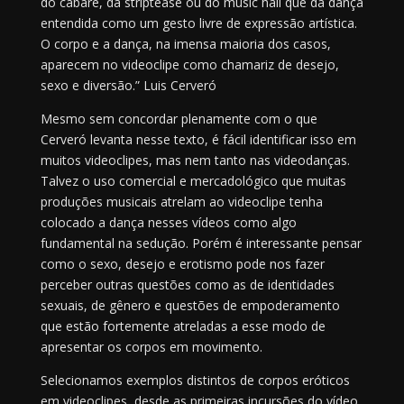
do cabaré, da striptease ou do music hall que da dança
entendida como um gesto livre de expressão artística.
O corpo e a dança, na imensa maioria dos casos,
aparecem no videoclipe como chamariz de desejo,
sexo e diversão.” Luis Cerveró
Mesmo sem concordar plenamente com o que
Cerveró levanta nesse texto, é fácil identificar isso em
muitos videoclipes, mas nem tanto nas videodanças.
Talvez o uso comercial e mercadológico que muitas
produções musicais atrelam ao videoclipe tenha
colocado a dança nesses vídeos como algo
fundamental na sedução. Porém é interessante pensar
como o sexo, desejo e erotismo pode nos fazer
perceber outras questões como as de identidades
sexuais, de gênero e questões de empoderamento
que estão fortemente atreladas a esse modo de
apresentar os corpos em movimento.
Selecionamos exemplos distintos de corpos eróticos
em videoclipes, desde as primeiras incursões do vídeo