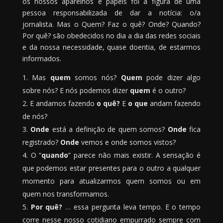
os nossos aparelhos e papeis foi a figura de uma
pessoa responsabilizada de dar a notícia: o/a
jornalista. Mas o Quem? Faz o quê? Onde? Quando?
Por quê? são obedecidos no dia a dia das redes sociais
e da nossa necessidade, quase doentia, de estarmos
informados.
Mas
quem
somos nós?
Quem
pode dizer algo
sobre nós? E nós podemos dizer
quem
é o outro?
E andamos fazendo
o quê?
E
o que
andam fazendo
de nós?
Onde
está a definição de quem somos?
Onde
fica
registrado?
Onde
vemos e onde somos vistos?
O “
quando
” parece não mais existir. A sensação é
que podemos estar presentes para o outro a qualquer
momento para atualizarmos quem somos ou em
quem nos transformamos.
Por quê?
… essa pergunta leva tempo. E o tempo
corre nesse nosso cotidiano empurrado sempre com