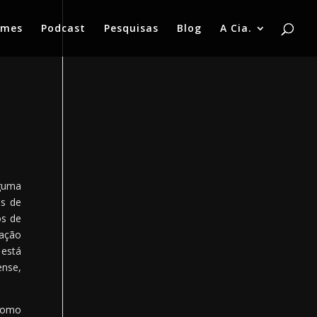
lmes
Podcast
Pesquisas
Blog
A Cia.
lguma
as de
os de
ação
 está
ense,
 como