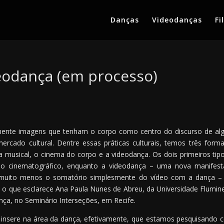
Danças
Videodanças
Fi
eodança (em processo)
s
lmente imagens que tenham o corpo como centro do discurso de a
ercado cultural. Dentre essas práticas culturais, temos três form
a musical, o cinema do corpo e a videodança. Os dois primeiros tip
o cinematográfico, enquanto a videodança – uma nova manifest
, muito menos o somatório simplesmente do vídeo com a dança –
o que esclarece Ana Paula Nunes de Abreu, da Universidade Flumin
a, no Seminário Interseções, em Recife.
 insere na área da dança, efetivamente, que estamos pesquisando